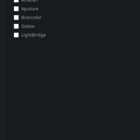
Aputure
Broncolor
Godox
LightBridge
APUTURE
Aputure 10'lu Gobo Kit (19/26/36 Optik Şekillendirici
İçin)
250
GÜNLÜK KIRALAMA
₺