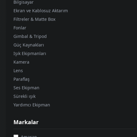
350
GÜNLÜK KIRALAMA
Bilgisayar
₺
Ekran ve Kablosuz Aktarım
Filtreler & Matte Box
Fonlar
Gimbal & Tripod
Güç Kaynakları
Işık Ekipmanları
Kamera
Lens
Paraflaş
Ses Ekipman
GODOX
Sürekli ışık
Godox BFP Flaş İçin Optik Şekillendirici
Yardımcı Ekipman
500
GÜNLÜK KIRALAMA
₺
Markalar
Amaran