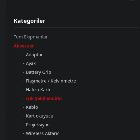
Kategoriler
SIRALA
Tüm Ekipmanlar
Aksesuar
- Adaptör
- Ayak
- Battery Grip
- Flaşmetre / Kelvinmetre
- Hafıza Kartı
- Işık Şekillendirici
- Kablo
- Kart okuyucu
GODOX
- Projeksiyon
Godox MGR15 Reflektör (MG4K/6K İÇİN)
- Wireless Aktarıcı