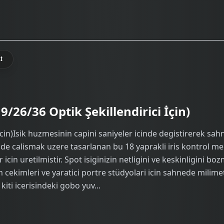
I
/26/36 Optik Şekillendirici İçin)
cin)Isik huzmesinin capini saniyeler icinde degistirerek sah
e calismak uzere tasarlanan bu 18 yaprakli iris kontrol mek
in uretilmistir. Spot isiginizin netligini ve keskinligini boz
 cekimleri ve yaratici portre stüdyolari icin sahnede milime
ti icerisindeki gobo yuv...