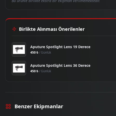
Bu ürünle birlikte ekstra bir ekipman verilmemektedir.
Birlikte Alınması Önerilenler
Aputure Spotlight Lens 19 Derece
450 ₺
/ Günlük
Aputure Spotlight Lens 36 Derece
450 ₺
/ Günlük
Benzer Ekipmanlar