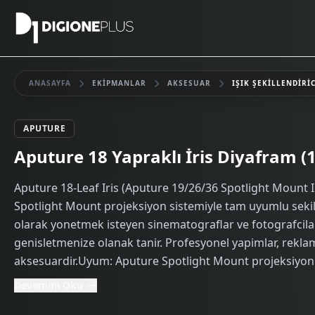
ANASAYFA
EKIPMANLAR
AKSESUAR
IŞIK ŞEKILLENDIRIC
APUTURE
Kiralık
Aputure 18 Yapraklı İris Diyafram (19
Aputure 18-Leaf Iris (Aputure 19/26/36 Spotlight Mount I
Spotlight Mount projeksiyon sistemiyle tam uyumlu sekild
olarak yonetmek isteyen sinematograflar ve fotografcilar ic
genisletmenize olanak tanir. Profesyonel yapimlar, reklam
aksesuardir.Uyum: Aputure Spotlight Mount projeksiyon ki
Devamını Oku