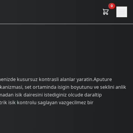
0
nenizde kusursuz kontrasli alanlar yaratin.Aputure
anizmasi, set ortaminda isigin boyutunu ve seklini anlik
madan isik dairesini istediginiz olcude daraltip
trik isik kontrolu saglayan vazgecilmez bir