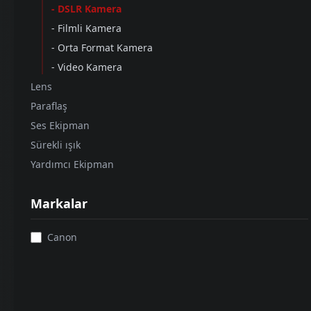
- DSLR Kamera
- Filmli Kamera
- Orta Format Kamera
- Video Kamera
Lens
Paraflaş
Ses Ekipman
Sürekli ışık
Yardımcı Ekipman
CANON
Markalar
Canon EOS 5D Mark III Body
Canon
550
GÜNLÜK KIRALAMA
₺