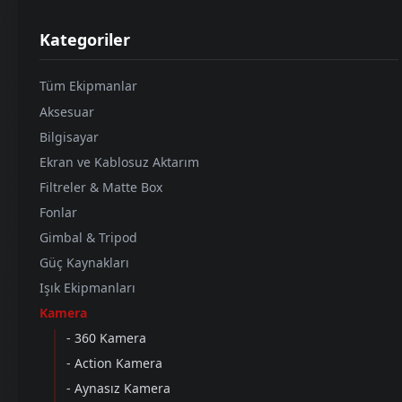
Kategoriler
SIRALA
Tüm Ekipmanlar
Aksesuar
Bilgisayar
Ekran ve Kablosuz Aktarım
Filtreler & Matte Box
Fonlar
Gimbal & Tripod
Güç Kaynakları
Işık Ekipmanları
Kamera
CANON
- 360 Kamera
Canon Eos 5D Mark IV Body
- Action Kamera
850
GÜNLÜK KIRALAMA
- Aynasız Kamera
₺