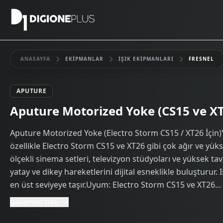
ANASAYFA
EKIPMANLAR
IŞIK EKIPMANLARI
FRESNEL
APUTURE
Kiralık
Aputure Motorized Yoke (CS15 ve XT26
Aputure Motorized Yoke (Electro Storm CS15 / XT26 İçin)
özellikle Electro Storm CS15 ve XT26 gibi çok ağır ve yüks
ölçekli sinema setleri, televizyon stüdyoları ve yüksek ta
yatay ve dikey hareketlerini dijital esneklikle buluşturur
en üst seviyeye taşır.Uyum: Electro Storm CS15 ve XT26...
Devamını Oku