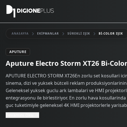
ANASAYFA
EKIPMANLAR
SÜREKLI IŞIK
BI-COLOR IŞIK
APUTURE
Kiralık
Aputure Electro Storm XT26 Bi-Color
APUTURE ELECTRO STORM XT26En zorlu set kosullari icin 
sinema, dizi ve yuksek bütceli reklam produksiyonlarinin
Geleneksel yuksek guclu ark lambalari ve HMI projektorl
entegrasyonu ile birlestiriyor. En zorlu hava kosullarinda b
guc tuketimiyle geleneksel 4K HMI projektorlerle yarisab
Devamını Oku