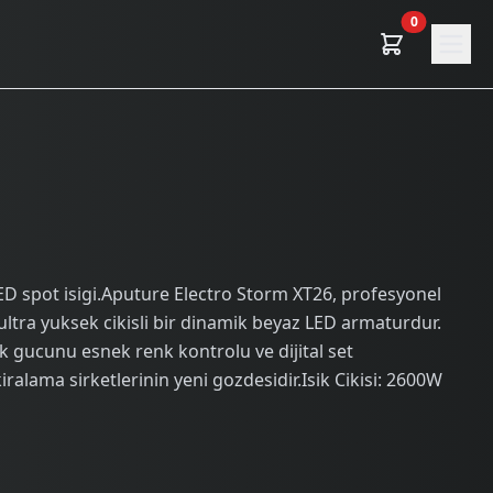
0
D spot isigi.Aputure Electro Storm XT26, profesyonel
ultra yuksek cikisli bir dinamik beyaz LED armaturdur.
 gucunu esnek renk kontrolu ve dijital set
kiralama sirketlerinin yeni gozdesidir.Isik Cikisi: 2600W