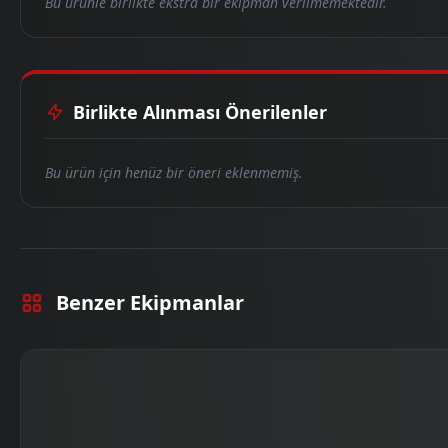
Bu ürünle birlikte ekstra bir ekipman verilmemektedir.
Birlikte Alınması Önerilenler
Bu ürün için henüz bir öneri eklenmemiş.
Benzer Ekipmanlar