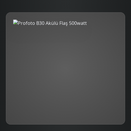
taşınabilirlik ve esneklik sunan profesyonel bir akülü
flaş çözümüdür. Hızlı geri dönüş süresi, güçlü
modelleme ışığı, kullanıcı dostu kontroller ve sağlam
yapısıyla çekimlerinizi kolaylaştırır. Özellikle TTL, HSS
ve grup kontrol özellikleriyle çok ışıklı setlerde de son
derece işlevseldir.