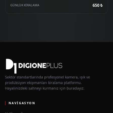
650 ₺
GÜNLÜK KIRALAMA
Sektör standartlarında profesyonel kamera, ışık ve
prodüksiyon ekipmanları kiralama platformu.
Hayalinizdeki sahneyi kurmanız için buradayız.
NAVIGASYON