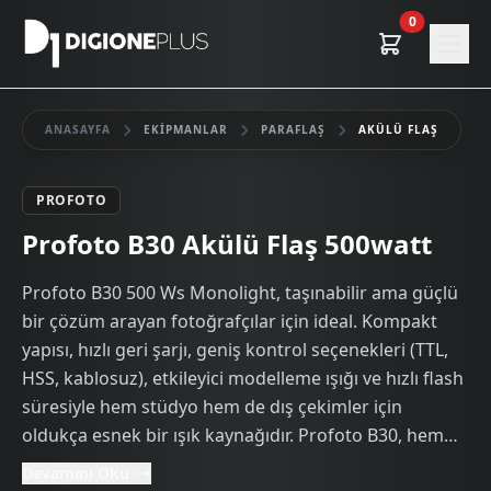
0
ANASAYFA
EKIPMANLAR
PARAFLAŞ
AKÜLÜ FLAŞ
PROFOTO
Kiralık
Profoto B30 Akülü Flaş 500watt
Profoto B30 500 Ws Monolight, taşınabilir ama güçlü
bir çözüm arayan fotoğrafçılar için ideal. Kompakt
yapısı, hızlı geri şarjı, geniş kontrol seçenekleri (TTL,
HSS, kablosuz), etkileyici modelleme ışığı ve hızlı flash
süresiyle hem stüdyo hem de dış çekimler için
oldukça esnek bir ışık kaynağıdır. Profoto B30, hem
stüdyo hem de dış çekimlerde yüksek performans,
Devamını Oku