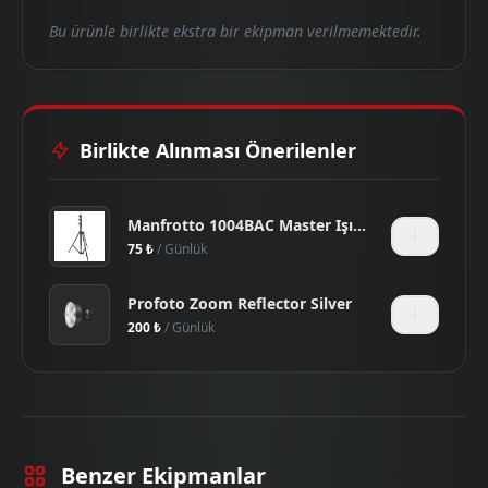
Bu ürünle birlikte ekstra bir ekipman verilmemektedir.
Birlikte Alınması Önerilenler
Manfrotto 1004BAC Master Işık Ayağı
75 ₺
/ Günlük
Profoto Zoom Reflector Silver
200 ₺
/ Günlük
Benzer Ekipmanlar