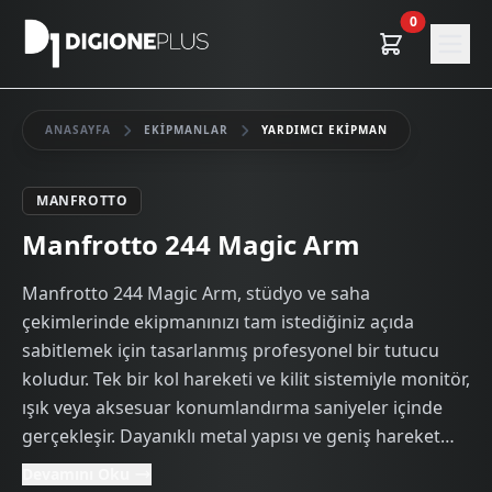
0
ANASAYFA
EKIPMANLAR
YARDIMCI EKIPMAN
MANFROTTO
Kiralık
Manfrotto 244 Magic Arm
Manfrotto 244 Magic Arm, stüdyo ve saha
çekimlerinde ekipmanınızı tam istediğiniz açıda
sabitlemek için tasarlanmış profesyonel bir tutucu
koludur. Tek bir kol hareketi ve kilit sistemiyle monitör,
ışık veya aksesuar konumlandırma saniyeler içinde
gerçekleşir. Dayanıklı metal yapısı ve geniş hareket
açısıyla uzun soluklu, güvenilir bir çekim deneyimi
Devamını Oku