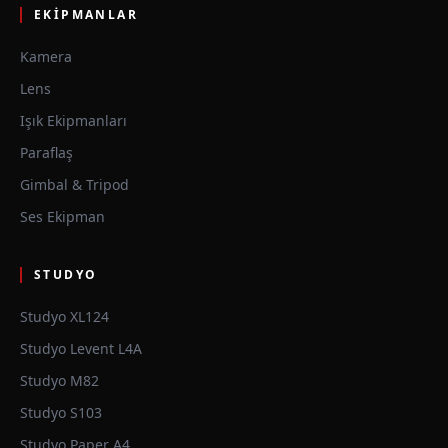
EKIPMANLAR
Kamera
Lens
Işık Ekipmanları
Paraflaş
Gimbal & Tripod
Ses Ekipman
STUDYO
Studyo XL124
Studyo Levent L4A
Studyo M82
Studyo S103
Studyo Paper A4