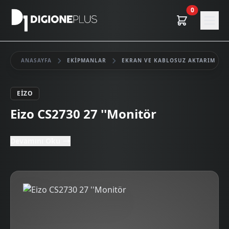
0
ANASAYFA
EKIPMANLAR
EKRAN VE KABLOSUZ AKTARIM
EIZO
Kiralık
Eizo CS2730 27 ''Monitör
Devamını Oku