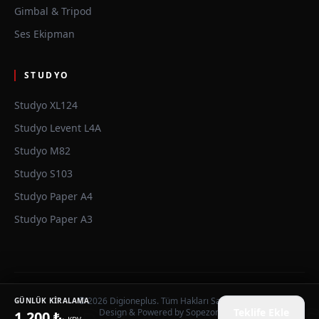
Gimbal & Tripod
Ses Ekipman
STUDYO
Studyo XL124
Studyo Levent L4A
Studyo M82
Studyo S103
Studyo Paper A4
Studyo Paper A3
© 2026 Digioneplus. Tüm Hakları Saklıdır.
GÜNLÜK KIRALAMA
Teklife Ekle
Design & Powered by
Sopezon
1,200 ₺