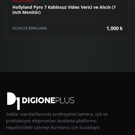
HOLLYLAND
Hollyland Pyro 7 Kablosuz Video Verici ve Alıcılı (7
inch Monitör)
1,000 ₺
GÜNLÜK KIRALAMA
Sektör standartlarında profesyonel kamera, ışık ve
prodüksiyon ekipmanları kiralama platformu.
Hayalinizdeki sahneyi kurmanız için buradayız.