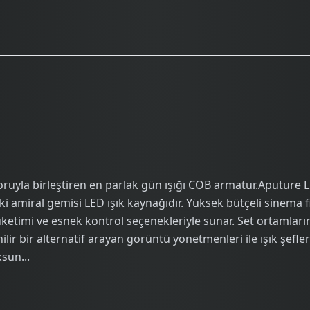
yla birleştiren en parlak gün ışığı COB armatür.Aputure LS
amiral gemisi LED ışık kaynağıdır. Yüksek bütçeli sinema fil
i tüketimi ve esnek kontrol seçenekleriyle sunar. Set ortamla
ir bir alternatif arayan görüntü yönetmenleri ile ışık şefleri
sün...