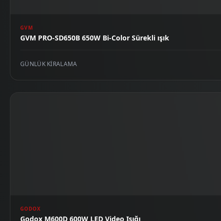
GVM
GVM PRO-SD650B 650W Bi-Color Sürekli ışık
GÜNLÜK KIRALAMA
GODOX
Godox M600D 600W LED Video Işığı