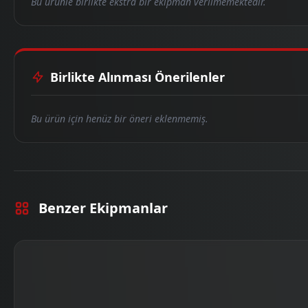
Bu ürünle birlikte ekstra bir ekipman verilmemektedir.
Birlikte Alınması Önerilenler
Bu ürün için henüz bir öneri eklenmemiş.
Benzer Ekipmanlar