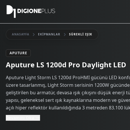
ANASAYFA
EKIPMANLAR
SÜREKLI IŞIK
APUTURE
Kiralık
Aputure LS 1200d Pro Daylight LED
Aputure Light Storm LS 1200d ProHMI gücünü LED konforu
üzere tasarlanmış, Light Storm serisinin 1200W gücündeki 
geliştirilen bu armatür, devasa ışık çıkışını düşük enerj
yapısı, geleneksel sert ışık kaynaklarına modern ve güvenil
açılı hiper reflektör kullanıldığında 3 metreden 83.100 lük
Devamını Oku