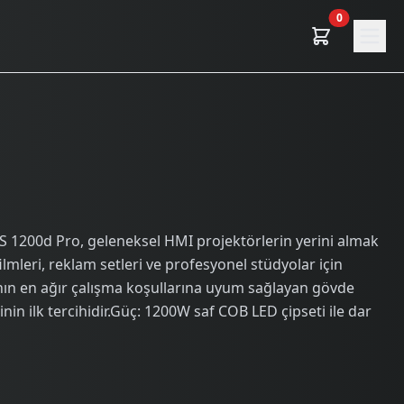
0
 1200d Pro, geleneksel HMI projektörlerin yerini almak
mleri, reklam setleri ve profesyonel stüdyolar için
rının en ağır çalışma koşullarına uyum sağlayan gövde
nin ilk tercihidir.Güç: 1200W saf COB LED çipseti ile dar