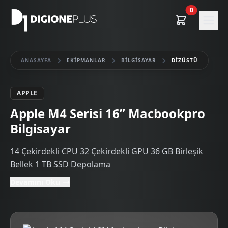
0
ANASAYFA
EKIPMANLAR
BILGISAYAR
DIZÜSTÜ
APPLE
Kiralık
Apple M4 Serisi 16” Macbookpro
Bilgisayar
14 Çekirdekli CPU 32 Çekirdekli GPU 36 GB Birleşik
Bellek 1 TB SSD Depolama
Devamını Oku